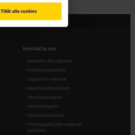
Tillåt alla cookies
Kontakta oss
Kontakta vårt säljteam
Kontakta supporten
Support för nätbutik
Registrera din produkt
Utvecklarprogram
Partnerprogram
Garanti och service
Företagspolicy för utgående
produkter