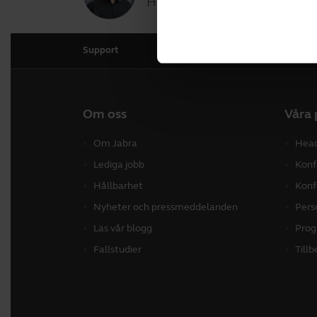
Hur kan jag hjälpa dig idag?
Support
Om oss
Våra 
Om Jabra
Hea
Lediga jobb
Konf
Hållbarhet
Konf
Nyheter och pressmeddelanden
Pers
Läs vår blogg
Prog
Fallstudier
Till