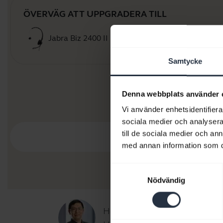
ÖVERVÄG ATT UPPGRADERA TILL
Jabra Biz 2400 II Duo / Mono
Köp 
Samtycke
Denna webbplats använder 
Vi använder enhetsidentifierar
sociala medier och analysera 
till de sociala medier och a
med annan information som du 
Samtyckesval
Nödvändig
Hej,