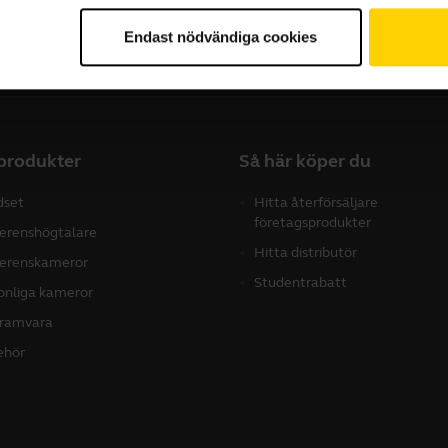
Endast nödvändiga cookies
produkter
Så här köper du
dset
Hitta återförsäljare
företagsprodukter
erenshögtalare
Hitta distributör
erenskameror
Studentrabatt
onliga kameror
ramvara
behör