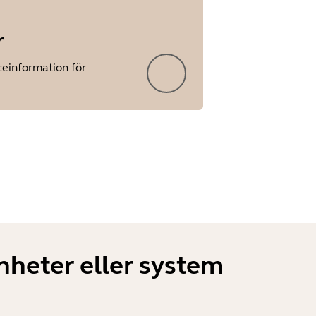
r
iceinformation för
heter eller system