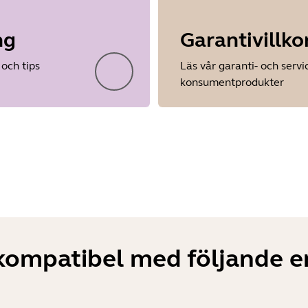
ng
Garantivillko
Showing 5 of 21
och tips
Läs vår garanti- och serv
konsumentprodukter
kompatibel med följande en