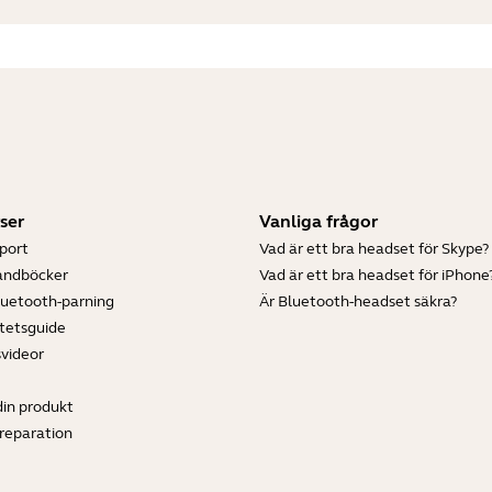
ser
Vanliga frågor
port
Vad är ett bra headset för Skype?
andböcker
Vad är ett bra headset för iPhone
luetooth-parning
Är Bluetooth-headset säkra?
tetsguide
svideor
din produkt
ereparation