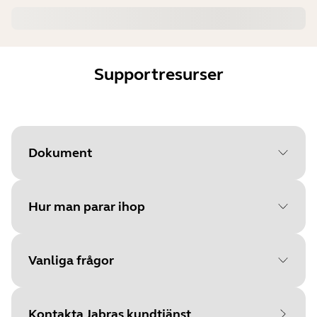
Supportresurser
Dokument
Hur man parar ihop
Document
Bruksanvisning
Language
Vanliga frågor
Välj ditt operativsystem för
Type
pdf
att komma igång
Size
719.9 KB
Kontakta Jabras kundtjänst