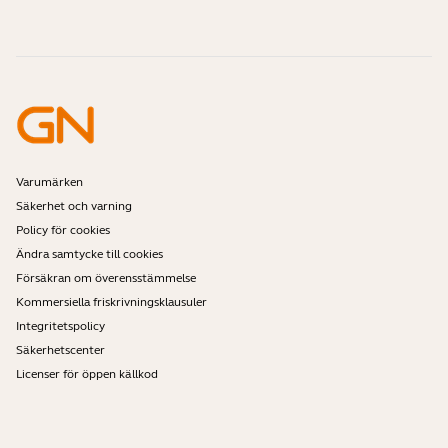
Är Bluetooth-headset säkra?
Kontakta Jabras säljteam
Tillbehör
Onlinebeställningar
Identifiera din produkt
Registrera din produkt
Självservicereparation
Bli återförsäljare
Företagspolicy för utgående produkter
Utvecklarprogram
Varumärken
Säkerhet och varning
Policy för cookies
Ändra samtycke till cookies
Försäkran om överensstämmelse
Kommersiella friskrivningsklausuler
Integritetspolicy
Säkerhetscenter
Licenser för öppen källkod