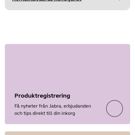
Document
Tekniska specifikationer
Steg 1 av
Language
Engelska
undefined
Type
pdf
Size
352.8 KB
Produktregistrering
Få nyheter från Jabra, erbjudanden
och tips direkt till din inkorg