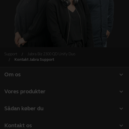
Support
Jabra Biz 2300 QD Unify Duo
Kontakt Jabra Support
expand_more
Om os
Om Jabra
expand_more
Vores produkter
Karriere
Headset
expand_more
Sådan køber du
Bæredygtighed
Speakerphones
Forhandlere til Erhverv
Nyheder og pressemeddelelser
expand_more
Kontakt os
Konferencekameraer