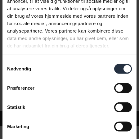
annoncer, til at vise dig funktioner til sociale medier og til
at analysere vores trafik. Vi deler også oplysninger om
din brug af vores hjemmeside med vores partnere inden
Ofte stillede spørgsmål
for sociale medier, annonceringspartnere og
analysepartnere. Vores partnere kan kombinere disse
data med andre oplysninger, du har givet dem, eller som
Produktdokumenter
de har indsamlet fra din brug af deres tjenester.
Samtykkevalg
Videoer
Nødvendig
Præferencer
Software og apps
Statistik
Support
Marketing