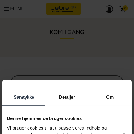
menu
MENU
KOM I GANG
Alt supportindhold
Samtykke
Detaljer
Om
Ressourcer til at komme i gang
Denne hjemmeside bruger cookies
Vi bruger cookies til at tilpasse vores indhold og
Bluetooth parringsguide