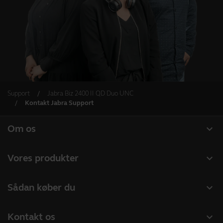
Support
Jabra Biz 2400 II QD Duo UNC
Kontakt Jabra Support
expand_more
Om os
Om Jabra
expand_more
Vores produkter
Karriere
Headset
expand_more
Sådan køber du
Bæredygtighed
Speakerphones
Forhandlere til Erhverv
Nyheder og pressemeddelelser
expand_more
Kontakt os
Konferencekameraer