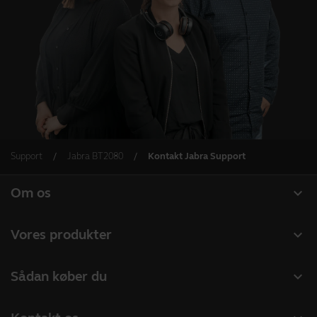
Support
Jabra BT2080
Kontakt Jabra Support
expand_more
Om os
Om Jabra
expand_more
Vores produkter
Karriere
Headset
expand_more
Sådan køber du
Bæredygtighed
Speakerphones
Forhandlere til Erhverv
Nyheder og pressemeddelelser