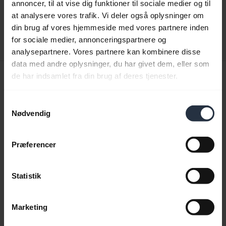
annoncer, til at vise dig funktioner til sociale medier og til
expand_more
Dansk
at analysere vores trafik. Vi deler også oplysninger om
din brug af vores hjemmeside med vores partnere inden
Download
for sociale medier, annonceringspartnere og
2.88 MB - pdf
analysepartnere. Vores partnere kan kombinere disse
data med andre oplysninger, du har givet dem, eller som
Quick start-vejledning
de har indsamlet fra din brug af deres tjenester.
Engelsk
Samtykkevalg
Nødvendig
Download
0.50 MB - pdf
Præferencer
Gå til alle dokumenter for produktet
Statistik
Marketing
Videoer