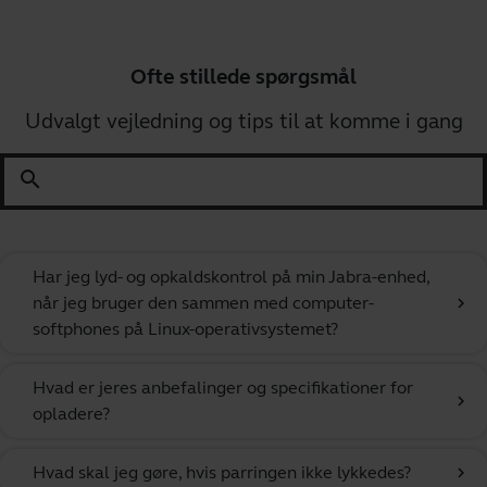
Ofte stillede spørgsmål
Udvalgt vejledning og tips til at komme i gang
search
Har jeg lyd- og opkaldskontrol på min Jabra-enhed,
når jeg bruger den sammen med computer-
chevron_right
softphones på Linux-operativsystemet?
Hvad er jeres anbefalinger og specifikationer for
chevron_right
opladere?
Hvad skal jeg gøre, hvis parringen ikke lykkedes?
chevron_right