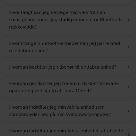
Hvor langt kan jeg bevæge mig væk fra min
smartphone, mens jeg stadig er inden for Bluetooth-
chevron_right
rækkevidde?
Hvor mange Bluetooth-enheder kan jeg parre med
chevron_right
min Jabra-enhed?
Hvordan bestiller jeg tilbehør til en Jabra enhed?
chevron_right
Hvordan gendanner jeg fra en mislykket firmware-
chevron_right
opdatering ved hjælp af Jabra Direct?
Hvordan indstiller jeg min Jabra-enhed som
chevron_right
standardlydenhed på min Windows-computer?
Hvordan indstiller jeg min Jabra-enhed til at afspille
chevron_right