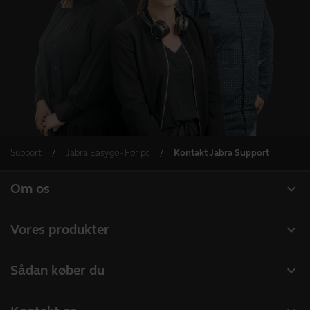
Support
Jabra Easygo - For pc
Kontakt Jabra Support
expand_more
Om os
Om Jabra
expand_more
Vores produkter
Karriere
Headset
expand_more
Sådan køber du
Bæredygtighed
Speakerphones
Forhandlere til Erhverv
Nyheder og pressemeddelelser