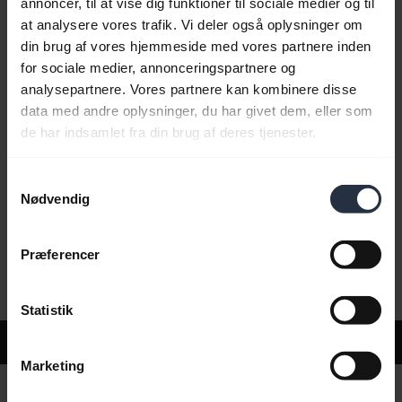
annoncer, til at vise dig funktioner til sociale medier og til
at analysere vores trafik. Vi deler også oplysninger om
din brug af vores hjemmeside med vores partnere inden
Ofte stillede spørgsmål
for sociale medier, annonceringspartnere og
analysepartnere. Vores partnere kan kombinere disse
data med andre oplysninger, du har givet dem, eller som
Produktdokumenter
de har indsamlet fra din brug af deres tjenester.
Samtykkevalg
Videoer
Nødvendig
Præferencer
Software og apps
Statistik
Support
Marketing