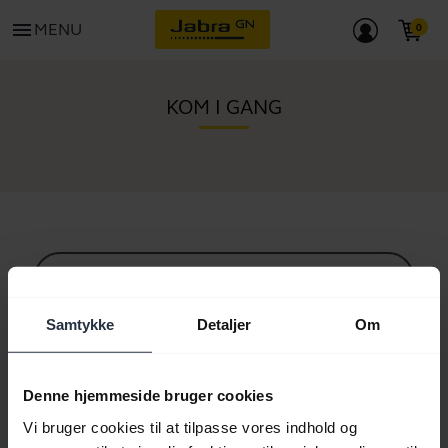
menu
MENU
KOM I GANG
Alt supportindhold
Samtykke
Detaljer
Om
Ressourcer til at komme i gang
Denne hjemmeside bruger cookies
Vi bruger cookies til at tilpasse vores indhold og
Bluetooth parringsguide