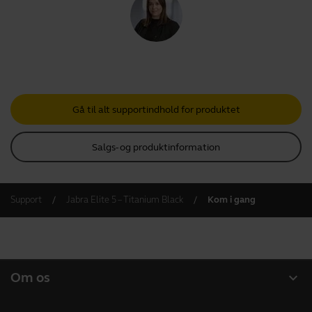
Gå til alt supportindhold for produktet
Salgs- og produktinformation
Support
Jabra Elite 5 – Titanium Black
Kom i gang
expand_more
Om os
Om Jabra