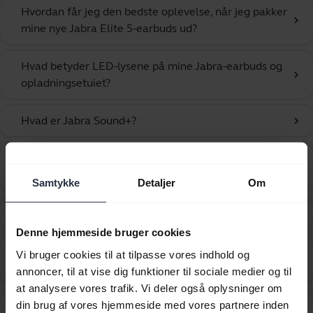
Hvordan får jeg den bedste oplevelse, når jeg pakker
chevron_right
mine nye Jabra Elite 5-earbuds ud?
Hvad betyder LED-lysene på mine Jabra-earbuds og
chevron_right
opladningsetuiet?
Hvad er Jabra Sound+?
chevron_right
Hvad er jeres anbefalinger og specifikationer for
chevron_right
opladere?
Samtykke
Detaljer
Om
Hvad skal jeg gøre, hvis parringen ikke lykkedes?
chevron_right
Denne hjemmeside bruger cookies
Hvilken slags trådløs opladningspude kan jeg bruge
Vi bruger cookies til at tilpasse vores indhold og
chevron_right
til at oplade min Jabra-enhed?
annoncer, til at vise dig funktioner til sociale medier og til
at analysere vores trafik. Vi deler også oplysninger om
Hvor langt kan jeg bevæge mig væk fra min
din brug af vores hjemmeside med vores partnere inden