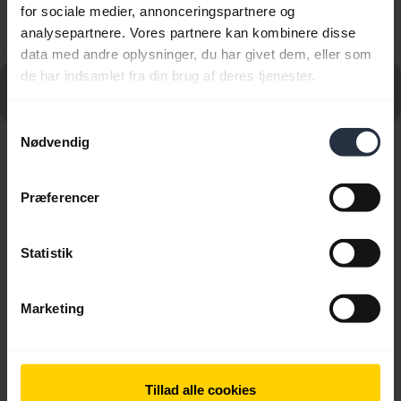
smartphone, mens jeg stadig er inden for Bluetooth-
for sociale medier, annonceringspartnere og
chevron_right
rækkevidde?
analysepartnere. Vores partnere kan kombinere disse
data med andre oplysninger, du har givet dem, eller som
de har indsamlet fra din brug af deres tjenester.
Gå til alle ofte stillede spørgsmål for Jabra Elite 5 –
Titanium Black
Samtykkevalg
Nødvendig
Viser 10 af 10
Præferencer
Statistik
Produktdokumenter
Marketing
Brugermanual
expand_more
Dansk
Tillad alle cookies