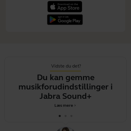
Vidste du det?
Du kan gemme
musikforudindstillinger i
Jabra Sound+
Læs mere
chevron_right