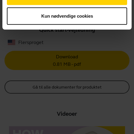
Download
2.93 MB - pdf
Kun nødvendige cookies
Quick start-vejledning
Flersproget
Download
0.81 MB - pdf
Gå til alle dokumenter for produktet
Videoer