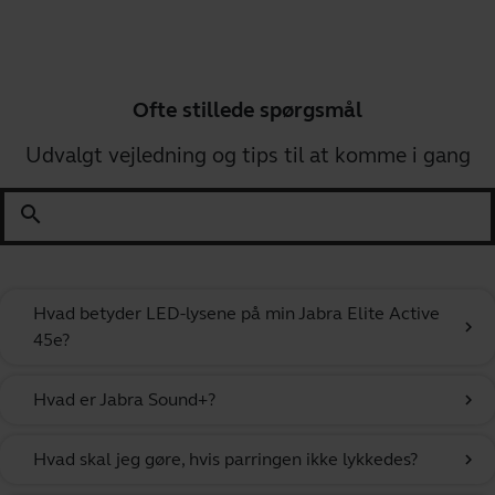
Ofte stillede spørgsmål
Udvalgt vejledning og tips til at komme i gang
search
Hvad betyder LED-lysene på min Jabra Elite Active
chevron_right
45e?
Hvad er Jabra Sound+?
chevron_right
Hvad skal jeg gøre, hvis parringen ikke lykkedes?
chevron_right