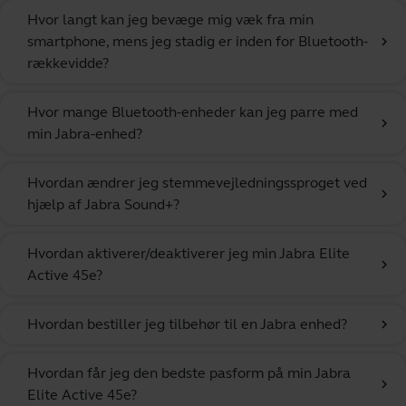
Hvor langt kan jeg bevæge mig væk fra min
smartphone, mens jeg stadig er inden for Bluetooth-
chevron_right
rækkevidde?
Hvor mange Bluetooth-enheder kan jeg parre med
chevron_right
min Jabra-enhed?
Hvordan ændrer jeg stemmevejledningssproget ved
chevron_right
hjælp af Jabra Sound+?
Hvordan aktiverer/deaktiverer jeg min Jabra Elite
chevron_right
Active 45e?
Hvordan bestiller jeg tilbehør til en Jabra enhed?
chevron_right
Hvordan får jeg den bedste pasform på min Jabra
chevron_right
Elite Active 45e?