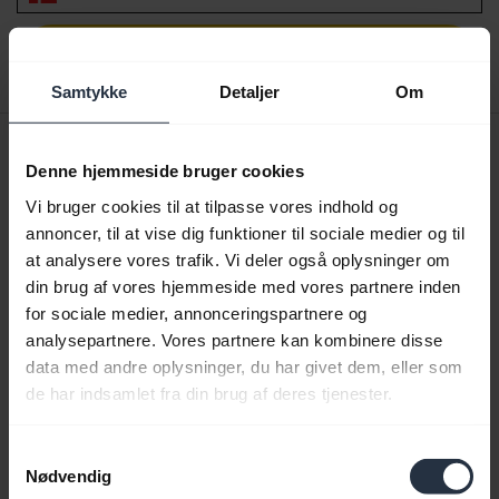
Download
2.09 MB - pdf
Samtykke
Detaljer
Om
Quick start-vejledning
Denne hjemmeside bruger cookies
expand_more
Europa (flersproget)
Vi bruger cookies til at tilpasse vores indhold og
annoncer, til at vise dig funktioner til sociale medier og til
Download
at analysere vores trafik. Vi deler også oplysninger om
6.14 MB - pdf
din brug af vores hjemmeside med vores partnere inden
for sociale medier, annonceringspartnere og
analysepartnere. Vores partnere kan kombinere disse
Gå til alle dokumenter for produktet
data med andre oplysninger, du har givet dem, eller som
de har indsamlet fra din brug af deres tjenester.
Videoer
Samtykkevalg
Nødvendig