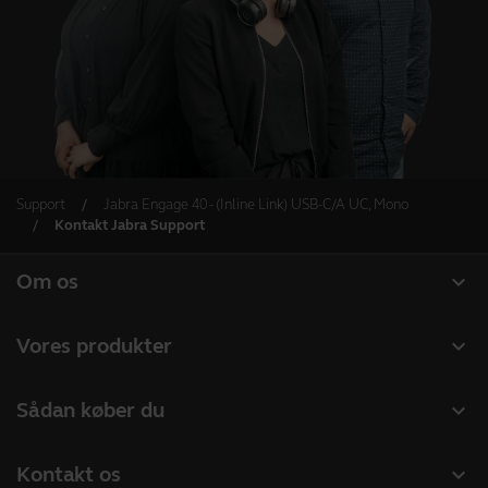
Support
Jabra Engage 40 - (Inline Link) USB-C/A UC, Mono
Kontakt Jabra Support
expand_more
Om os
Om Jabra
expand_more
Vores produkter
Karriere
Headset
expand_more
Sådan køber du
Bæredygtighed
Speakerphones
Forhandlere til Erhverv
Nyheder og pressemeddelelser
expand_more
Kontakt os
Konferencekameraer