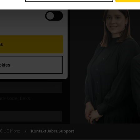
B-C UC Mono
Kontakt Jabra Support