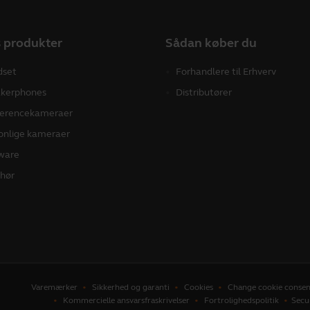
 produkter
Sådan køber du
dset
Forhandlere til Erhverv
kerphones
Distributører
erencekameraer
onlige kameraer
ware
ehør
Varemærker
Sikkerhed og garanti
Cookies
Change cookie consen
Kommercielle ansvarsfraskrivelser
Fortrolighedspolitik
Secu