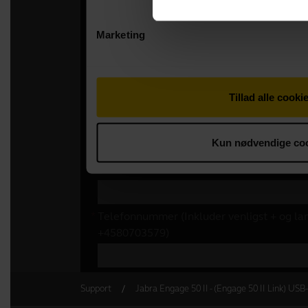
Support
Jabra Engage 50 II - (Engage 50 II Link) US