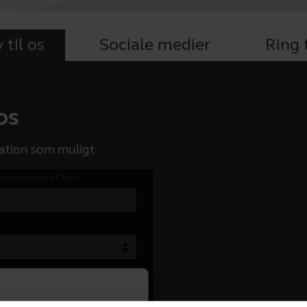
 til os
Sociale medier
Ring t
 os
ation som muligt