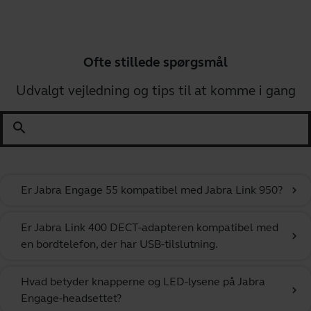
Ofte stillede spørgsmål
Udvalgt vejledning og tips til at komme i gang
search
Er Jabra Engage 55 kompatibel med Jabra Link 950?
chevron_right
Er Jabra Link 400 DECT-adapteren kompatibel med
chevron_right
en bordtelefon, der har USB-tilslutning.
Hvad betyder knapperne og LED-lysene på Jabra
chevron_right
Engage-headsettet?