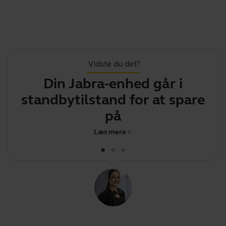
Vidste du det?
Din Jabra-enhed går i
S
standbytilstand for at spare
på batt
s
Læs mere
chevron_right