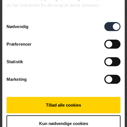
Download
de har indsamlet fra din brug af deres tjenester.
2.66 MB - pdf
Samtykkevalg
Nødvendig
Gå til alle dokumenter for produktet
Præferencer
Videoer
Statistik
Marketing
Tillad alle cookies
Kun nødvendige cookies