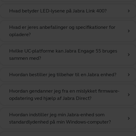
Hvad betyder LED-lysene på Jabra Link 400?
chevron_right
Hvad er jeres anbefalinger og specifikationer for
chevron_right
opladere?
Hvilke UC-platforme kan Jabra Engage 55 bruges
chevron_right
sammen med?
Hvordan bestiller jeg tilbehør til en Jabra enhed?
chevron_right
Hvordan gendanner jeg fra en mislykket firmware-
chevron_right
opdatering ved hjælp af Jabra Direct?
Hvordan indstiller jeg min Jabra-enhed som
chevron_right
standardlydenhed på min Windows-computer?