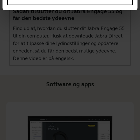
Sådan tilslutter du dit Jabra Engage 55 og
får den bedste ydeevne
Find ud af, hvordan du slutter dit Jabra Engage 55
til din computer. Husk at downloade
Jabra Direct
for at tilpasse dine lydindstillinger og opdatere
enheden, så du får den bedst mulige ydeevne.
Denne video er på engelsk.
Software og apps