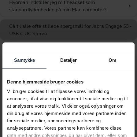
Hvordan indstiller jeg mit headset som
chevron_right
standardlydenheden på min Mac-computer?
Gå til alle ofte stillede spørgsmål for Jabra Engage 55 -
USB-C UC Stereo
Viser 10 af 10
Samtykke
Detaljer
Om
Denne hjemmeside bruger cookies
Vi bruger cookies til at tilpasse vores indhold og
Produktdokumenter
annoncer, til at vise dig funktioner til sociale medier og til
at analysere vores trafik. Vi deler også oplysninger om
Brugermanual
din brug af vores hjemmeside med vores partnere inden
for sociale medier, annonceringspartnere og
expand_more
Dansk
analysepartnere. Vores partnere kan kombinere disse
data med andre oplysninger, du har givet dem, eller som