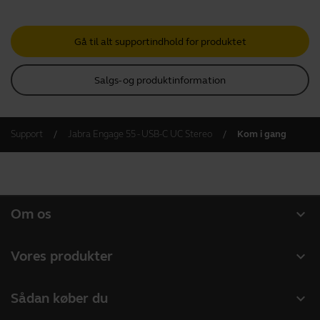
Gå til alt supportindhold for produktet
Salgs- og produktinformation
Support
Jabra Engage 55 - USB-C UC Stereo
Kom i gang
expand_more
Om os
Om Jabra
expand_more
Vores produkter
Karriere
Headset
expand_more
Sådan køber du
Bæredygtighed
Speakerphones