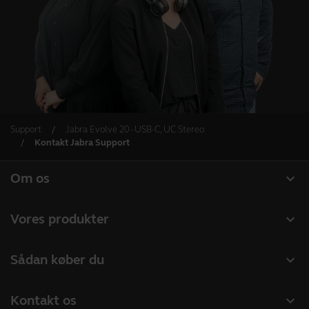
Support
Jabra Evolve 20 - USB-C, UC Stereo
Kontakt Jabra Support
expand_more
Om os
Om Jabra
expand_more
Vores produkter
Karriere
Headset
expand_more
Sådan køber du
Bæredygtighed
Speakerphones
Forhandlere til Erhverv
Nyheder og pressemeddelelser
expand_more
Kontakt os
Konferencekameraer