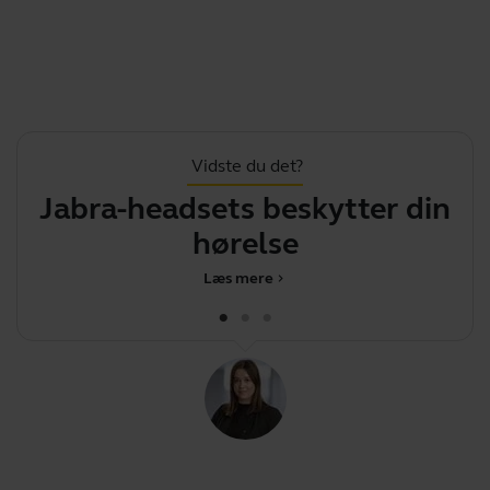
Vidste du det?
Jabra-headsets beskytter din
hørelse
på
Læs mere
chevron_right