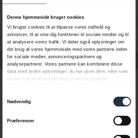
Hvordan konfigurerer jeg min Jabra-enhed til at
chevron_right
fungere med Cisco IP Communicator til Windows?
Denne hjemmeside bruger cookies
Vi bruger cookies til at tilpasse vores indhold og
Hvordan konfigurerer jeg min Jabra-enhed til at
annoncer, til at vise dig funktioner til sociale medier og til
chevron_right
fungere med Cisco Jabber?
at analysere vores trafik. Vi deler også oplysninger om
din brug af vores hjemmeside med vores partnere inden
Gå til alle ofte stillede spørgsmål for Jabra Evolve 30 II -
for sociale medier, annonceringspartnere og
MS Mono
analysepartnere. Vores partnere kan kombinere disse
data med andre oplysninger, du har givet dem, eller som
de har indsamlet fra din brug af deres tjenester.
Viser 10 af 10
Samtykkevalg
Nødvendig
Præferencer
Produktdokumenter