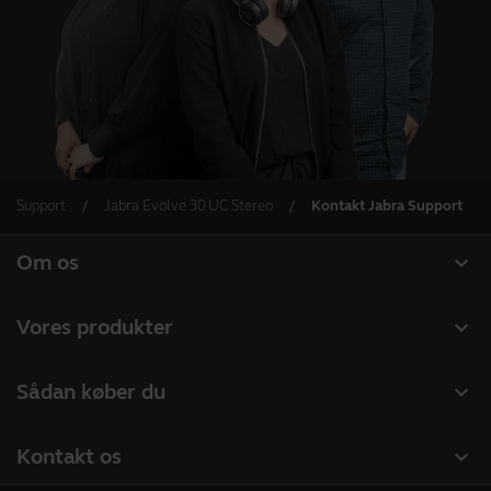
Support
Jabra Evolve 30 UC Stereo
Kontakt Jabra Support
expand_more
Om os
Om Jabra
expand_more
Vores produkter
Karriere
Headset
expand_more
Sådan køber du
Bæredygtighed
Speakerphones
Forhandlere til Erhverv
Nyheder og pressemeddelelser
expand_more
Kontakt os
Konferencekameraer
Distributører
Følg med på vores blog