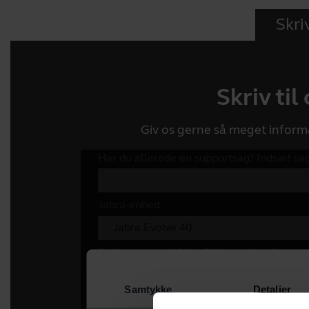
Skriv
Skriv til
Giv os gerne så meget inform