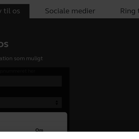
 til os
Sociale medier
Ring t
 os
ation som muligt