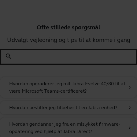
Ofte stillede spørgsmål
Udvalgt vejledning og tips til at komme i gang
search
Hvordan opgraderer jeg mit Jabra Evolve 40/80 til at
chevron_right
være Microsoft Teams-certificeret?
Hvordan bestiller jeg tilbehør til en Jabra enhed?
chevron_right
Hvordan gendanner jeg fra en mislykket firmware-
chevron_right
opdatering ved hjælp af Jabra Direct?