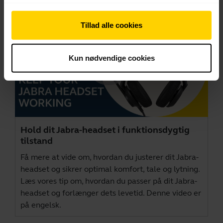
Tillad alle cookies
Kun nødvendige cookies
Hold dit Jabra-headset i funktionsdygtig
tilstand
Få mere at vide om, hvordan du justerer dit Jabra-
headset og sikrer optimal komfort, tale og lytning.
Læs vores tip om, hvordan du passer på dit Jabra-
headset og forlænger dets levetid. Denne video er
på engelsk.