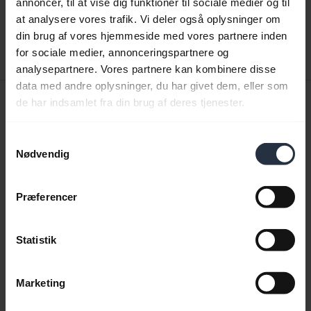
annoncer, til at vise dig funktioner til sociale medier og til
expand_more
Dansk
at analysere vores trafik. Vi deler også oplysninger om
din brug af vores hjemmeside med vores partnere inden
Download
for sociale medier, annonceringspartnere og
1.62 MB - pdf
analysepartnere. Vores partnere kan kombinere disse
data med andre oplysninger, du har givet dem, eller som
Quick start-vejledning
de har indsamlet fra din brug af deres tjenester.
Engelsk
Samtykkevalg
Nødvendig
Download
1.17 MB - pdf
Præferencer
Gå til alle dokumenter for produktet
Statistik
Marketing
Videoer