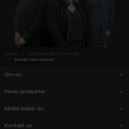
Support
Jabra Evolve 40 UC Mono USB-C
Kontakt Jabra Support
expand_more
Om os
Om Jabra
expand_more
Vores produkter
Karriere
Headset
expand_more
Sådan køber du
Bæredygtighed
Speakerphones
Forhandlere til Erhverv
Nyheder og pressemeddelelser
expand_more
Kontakt os
Konferencekameraer