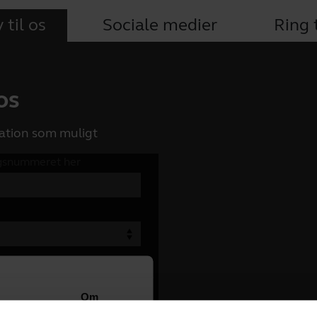
 til os
Sociale medier
Ring t
 os
ation som muligt