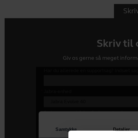
Skriv
Skriv til
Giv os gerne så meget inform