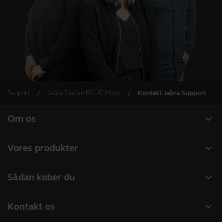
Support
Jabra Evolve 65 UC Mono
Kontakt Jabra Support
expand_more
Om os
Om Jabra
expand_more
Vores produkter
Karriere
Headset
expand_more
Sådan køber du
Bæredygtighed
Speakerphones
Forhandlere til Erhverv
Nyheder og pressemeddelelser
expand_more
Kontakt os
Konferencekameraer
Distributører
Følg med på vores blog