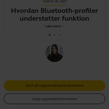
Vidste du det?
Hvordan Bluetooth-profiler
.
understøtter funktioner på d
Læs mere
chevron_right
Gå til alt supportindhold for produktet
Salgs- og produktinformation