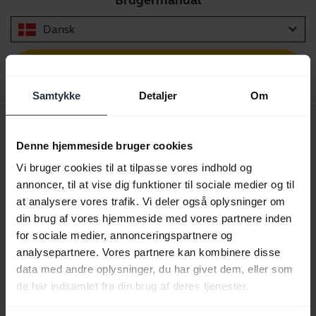
Brugermanual
expand_more
Dansk
Download
2.11 MB - pdf
Samtykke
Detaljer
Om
Quick start-vejledning
Denne hjemmeside bruger cookies
Engelsk
Vi bruger cookies til at tilpasse vores indhold og
annoncer, til at vise dig funktioner til sociale medier og til
Download
at analysere vores trafik. Vi deler også oplysninger om
0.30 MB - pdf
din brug af vores hjemmeside med vores partnere inden
for sociale medier, annonceringspartnere og
analysepartnere. Vores partnere kan kombinere disse
Gå til alle dokumenter for produktet
data med andre oplysninger, du har givet dem, eller som
de har indsamlet fra din brug af deres tjenester.