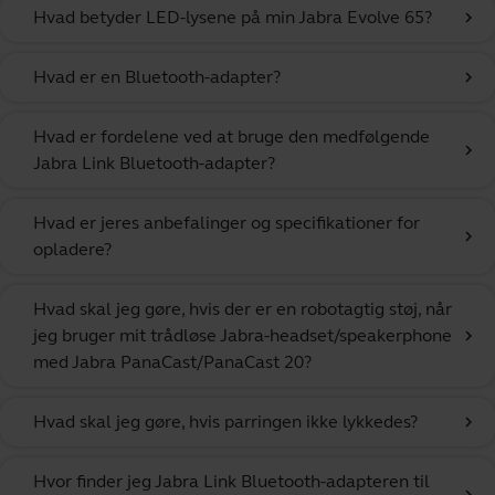
Hvad betyder LED-lysene på min Jabra Evolve 65?
chevron_right
Hvad er en Bluetooth-adapter?
chevron_right
Hvad er fordelene ved at bruge den medfølgende
chevron_right
Jabra Link Bluetooth-adapter?
Hvad er jeres anbefalinger og specifikationer for
chevron_right
opladere?
Hvad skal jeg gøre, hvis der er en robotagtig støj, når
jeg bruger mit trådløse Jabra-headset/speakerphone
chevron_right
med Jabra PanaCast/PanaCast 20?
Hvad skal jeg gøre, hvis parringen ikke lykkedes?
chevron_right
Hvor finder jeg Jabra Link Bluetooth-adapteren til