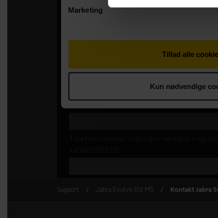
Support
Jabra Evolve 65t MS
Kontakt Jabra 