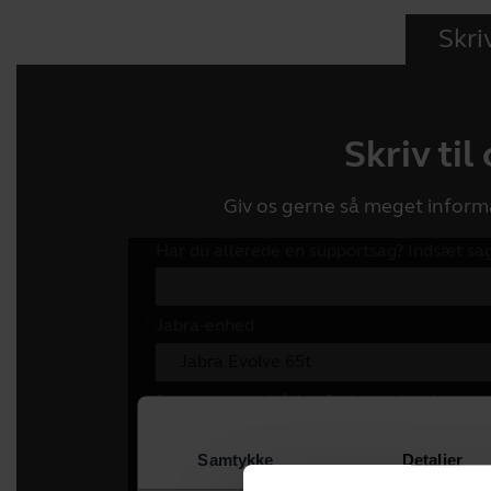
Skriv
Skriv til
Giv os gerne så meget inform