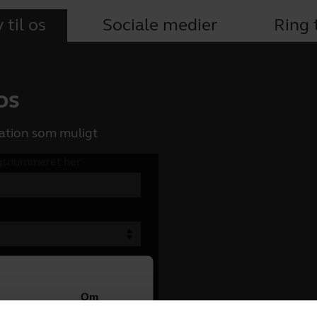
 til os
Sociale medier
Ring t
 os
ation som muligt