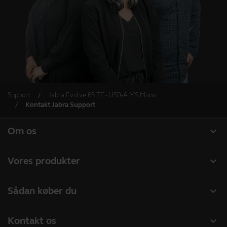
Support
Jabra Evolve 65 TE - USB-A MS Mono
Kontakt Jabra Support
expand_more
Om os
Om Jabra
expand_more
Vores produkter
Karriere
Headset
expand_more
Sådan køber du
Bæredygtighed
Speakerphones
Forhandlere til Erhverv
Nyheder og pressemeddelelser
expand_more
Kontakt os
Konferencekameraer