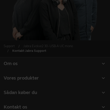
Support
Jabra Evolve2 30 - USB-A UC mono
Kontakt Jabra Support
expand_more
Om os
Om Jabra
expand_more
Vores produkter
Karriere
Headset
expand_more
Sådan køber du
Bæredygtighed
Speakerphones
Forhandlere til Erhverv
Nyheder og pressemeddelelser
expand_more
Kontakt os
Konferencekameraer