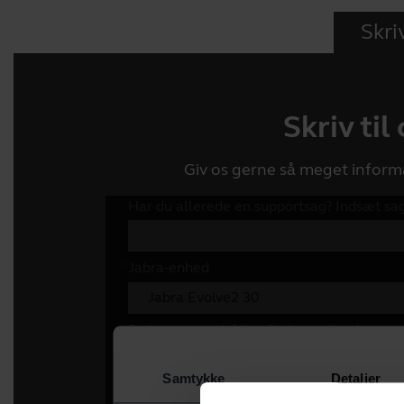
Skriv
Skriv til
Giv os gerne så meget inform