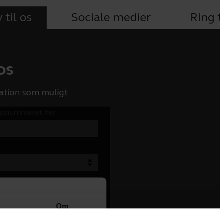
 til os
Sociale medier
Ring t
 os
ation som muligt