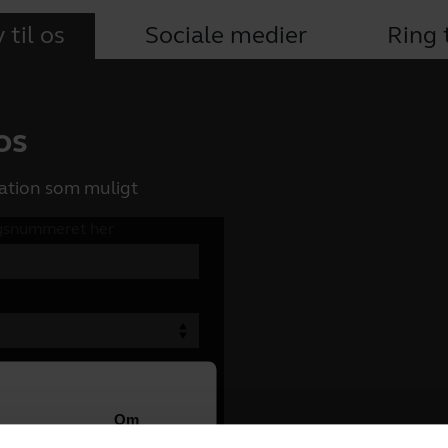
 til os
Sociale medier
Ring t
 os
ation som muligt