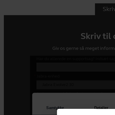
Skriv
Skriv til
Giv os gerne så meget inform