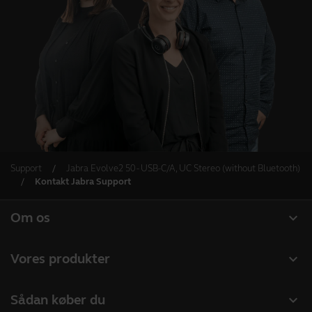
Support
Jabra Evolve2 50 - USB-C/A, UC Stereo (without Bluetooth)
Kontakt Jabra Support
expand_more
Om os
Om Jabra
expand_more
Vores produkter
Karriere
Headset
expand_more
Sådan køber du
Bæredygtighed