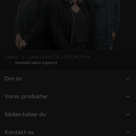
Support
Jabra Evolve2 50 – USB-C MS Mono
Kontakt Jabra Support
expand_more
Om os
Om Jabra
expand_more
Vores produkter
Karriere
Headset
expand_more
Sådan køber du
Bæredygtighed
Speakerphones
Forhandlere til Erhverv
Nyheder og pressemeddelelser
expand_more
Kontakt os
Konferencekameraer