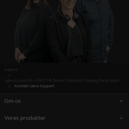
Support
Jabra Evolve2 65 - USB-C MS Teams Mono with Charging Stand - Black
Kontakt Jabra Support
expand_more
Om os
Om Jabra
expand_more
Vores produkter
Karriere