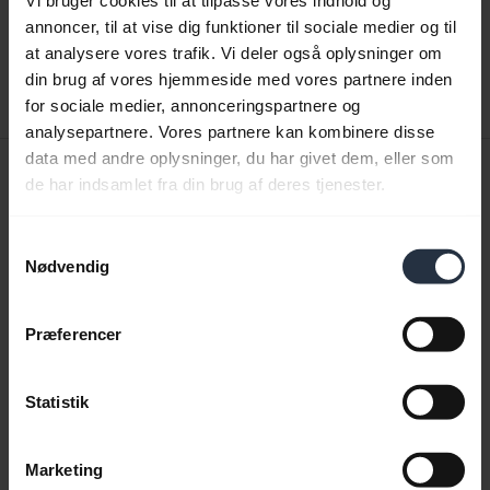
Vi bruger cookies til at tilpasse vores indhold og
expand_more
Dansk
annoncer, til at vise dig funktioner til sociale medier og til
at analysere vores trafik. Vi deler også oplysninger om
Download
din brug af vores hjemmeside med vores partnere inden
3.21 MB - pdf
for sociale medier, annonceringspartnere og
analysepartnere. Vores partnere kan kombinere disse
data med andre oplysninger, du har givet dem, eller som
Quick start-vejledning
de har indsamlet fra din brug af deres tjenester.
Engelsk
Samtykkevalg
Download
Nødvendig
0.50 MB - pdf
Præferencer
Gå til alle dokumenter for produktet
Statistik
Marketing
Videoer