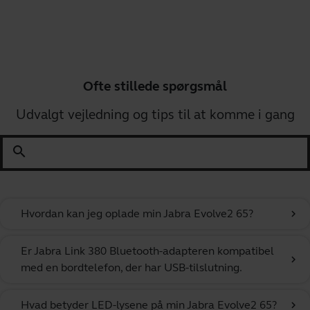
Ofte stillede spørgsmål
Udvalgt vejledning og tips til at komme i gang
search
Hvordan kan jeg oplade min Jabra Evolve2 65?
chevron_right
Er Jabra Link 380 Bluetooth-adapteren kompatibel
chevron_right
med en bordtelefon, der har USB-tilslutning.
Hvad betyder LED-lysene på min Jabra Evolve2 65?
chevron_right