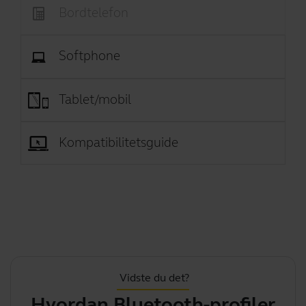
Bordtelefon
Softphone
Tablet/mobil
Kompatibilitetsguide
Vidste du det?
Hvordan Bluetooth-profiler
S