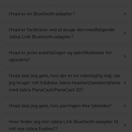
Hvad er en Bluetooth-adapter?
chevron_right
Hvad er fordelene ved at bruge den medfølgende
chevron_right
Jabra Link Bluetooth-adapter?
Hvad er jeres anbefalinger og specifikationer for
chevron_right
opladere?
Hvad skal jeg gøre, hvis der er en robotagtig støj, når
jeg bruger mit trådløse Jabra-headset/speakerphone
chevron_right
med Jabra PanaCast/PanaCast 20?
Hvad skal jeg gøre, hvis parringen ikke lykkedes?
chevron_right
Hvor finder jeg min Jabra Link Bluetooth-adapter til
chevron_right
mit nye Jabra Evolve2?