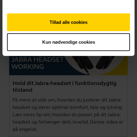
Tillad alle cookies
Kun nødvendige cookies
Hold dit Jabra-headset i funktionsdygtig
tilstand
Få mere at vide om, hvordan du justerer dit Jabra-
headset og sikrer optimal komfort, tale og lytning.
Læs vores tip om, hvordan du passer på dit Jabra-
headset og forlænger dets levetid. Denne video er
på engelsk.