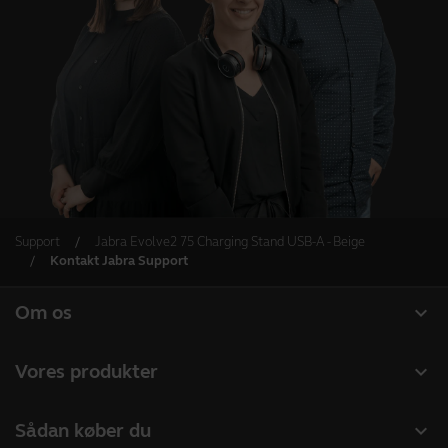
Support
Jabra Evolve2 75 Charging Stand USB-A - Beige
Kontakt Jabra Support
expand_more
Om os
Om Jabra
expand_more
Vores produkter
Karriere
Headset
expand_more
Sådan køber du
Bæredygtighed