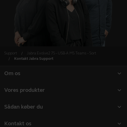
Support
Jabra Evolve2 75 – USB-A MS Teams – Sort
Kontakt Jabra Support
expand_more
Om os
Om Jabra
expand_more
Vores produkter
Karriere
Headset
expand_more
Sådan køber du
Bæredygtighed
Speakerphones
Forhandlere til Erhverv
Nyheder og pressemeddelelser
expand_more
Kontakt os
Konferencekameraer