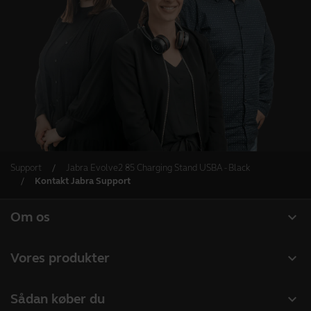
Support
Jabra Evolve2 85 Charging Stand USBA - Black
Kontakt Jabra Support
expand_more
Om os
Om Jabra
expand_more
Vores produkter
Karriere
Headset
expand_more
Sådan køber du
Bæredygtighed