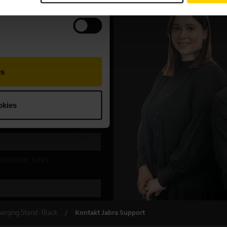
arging Stand - Black
Kontakt Jabra Support