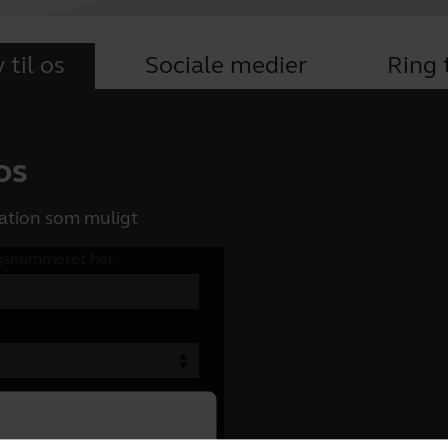
 til os
Sociale medier
Ring t
 os
ation som muligt