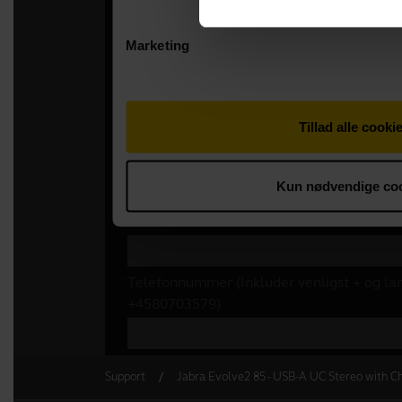
Support
Jabra Evolve2 85 - USB-A UC Stereo with Ch