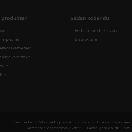
 produkter
Sådan køber du
dset
Forhandlere til Erhverv
kerphones
Distributører
erencekameraer
onlige kameraer
ware
ehør
Varemærker
Sikkerhed og garanti
Cookies
Change cookie consen
Kommercielle ansvarsfraskrivelser
Fortrolighedspolitik
Secu