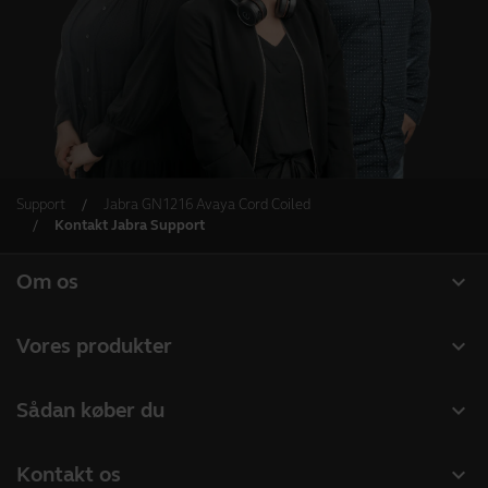
Support
Jabra GN1216 Avaya Cord Coiled
Kontakt Jabra Support
expand_more
Om os
Om Jabra
expand_more
Vores produkter
Karriere
Headset
expand_more
Sådan køber du
Bæredygtighed
Speakerphones
Forhandlere til Erhverv
Nyheder og pressemeddelelser
expand_more
Kontakt os
Konferencekameraer