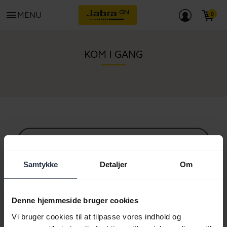
menu
MENU
KOM I GANG
Alt supportindhold
Samtykke
Detaljer
Om
Ressourcer til at komme i gang
Denne hjemmeside bruger cookies
Vi bruger cookies til at tilpasse vores indhold og
Bluetooth parringsguide