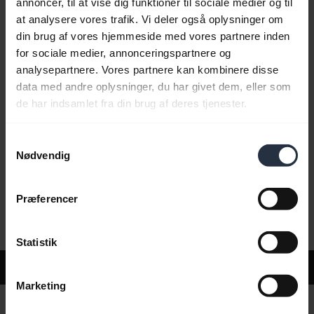
annoncer, til at vise dig funktioner til sociale medier og til
at analysere vores trafik. Vi deler også oplysninger om
din brug af vores hjemmeside med vores partnere inden
Ofte stillede spørgsmål
for sociale medier, annonceringspartnere og
analysepartnere. Vores partnere kan kombinere disse
data med andre oplysninger, du har givet dem, eller som
Produktdokumenter
de har indsamlet fra din brug af deres tjenester.
Samtykkevalg
Videoer
Nødvendig
Præferencer
Software og apps
Statistik
Support
Marketing