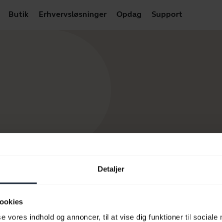
Butik
Erhvervsløsninger
Opdag
Support
Detaljer
ookies
se vores indhold og annoncer, til at vise dig funktioner til sociale
 produkter
Sådan køber du