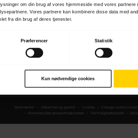
oplysninger om din brug af vores hjemmeside med vores partnere i
dset
Forhandlere til Erhverv
ysepartnere. Vores partnere kan kombinere disse data med andr
et fra din brug af deres tjenester.
kerphones
Distributører
erencekameraer
onlige kameraer
Præferencer
Statistik
ware
ehør
Kun nødvendige cookies
Varemærker
Sikkerhed og garanti
Cookies
Change cookie consen
Kommercielle ansvarsfraskrivelser
Fortrolighedspolitik
Secu