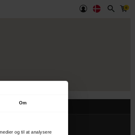
search
Om
 medier og til at analysere
Kontakt os