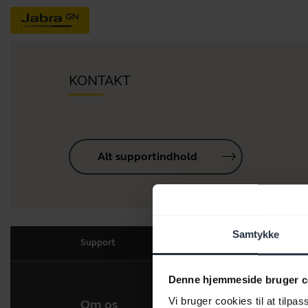
KONTAKT
Alt supportindhold
Samtykke
Support
Denne hjemmeside bruger c
Vi bruger cookies til at tilpas
Om os
Vores