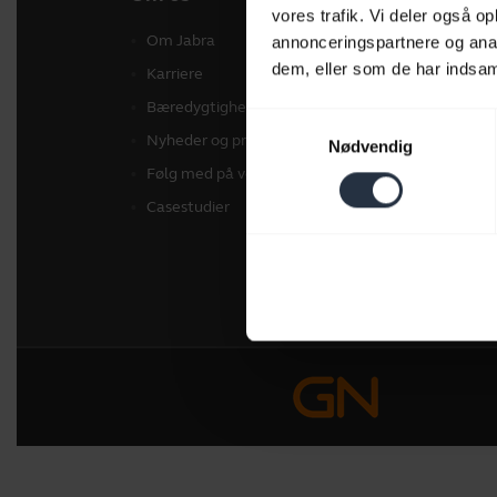
vores trafik. Vi deler også 
Om Jabra
Hea
annonceringspartnere og anal
dem, eller som de har indsaml
Karriere
Spea
Bæredygtighed
Konf
Samtykkevalg
Nyheder og pressemeddelelser
Pers
Nødvendig
Følg med på vores blog
Soft
Casestudier
Tilb