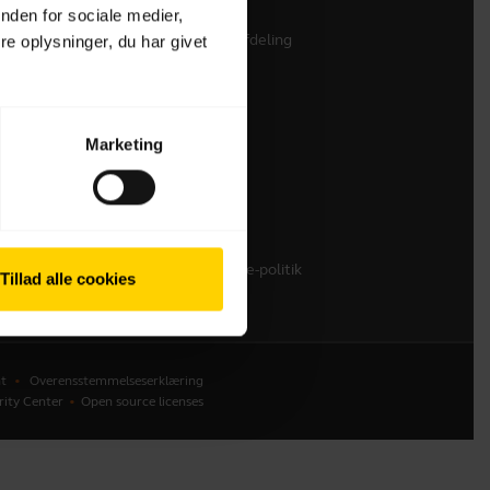
nden for sociale medier,
Kontakt vores salgsafdeling
e oplysninger, du har givet
Kontakt Support
Onlinebutik Support
Tilmeld dit produkt
Marketing
Udviklerprogram
Partnerprogram
Garanti & service
Enterprises End-of-Life-politik
Tillad alle cookies
t
Overensstemmelseserklæring
rity Center
Open source licenses