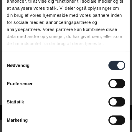
annoncer, til at vise dig funktioner til sociale medier og til
at analysere vores trafik. Vi deler også oplysninger om
din brug af vores hjemmeside med vores partnere inden
Ofte stillede spørgsmål
for sociale medier, annonceringspartnere og
analysepartnere. Vores partnere kan kombinere disse
data med andre oplysninger, du har givet dem, eller som
Produktdokumenter
de har indsamlet fra din brug af deres tjenester.
Samtykkevalg
Videoer
Nødvendig
Præferencer
Software og apps
Statistik
Support
Marketing