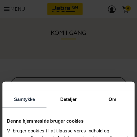
menu
MENU
KOM I GANG
Alt supportindhold
Samtykke
Detaljer
Om
Ressourcer til at komme i gang
Denne hjemmeside bruger cookies
Vi bruger cookies til at tilpasse vores indhold og
Bluetooth parringsguide