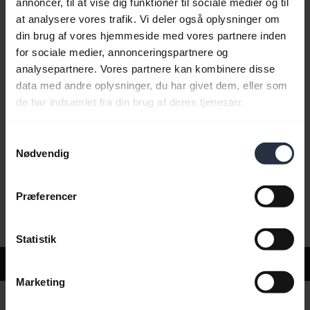
annoncer, til at vise dig funktioner til sociale medier og til
at analysere vores trafik. Vi deler også oplysninger om
din brug af vores hjemmeside med vores partnere inden
Ofte stillede spørgsmål
for sociale medier, annonceringspartnere og
analysepartnere. Vores partnere kan kombinere disse
data med andre oplysninger, du har givet dem, eller som
Produktdokumenter
de har indsamlet fra din brug af deres tjenester.
Samtykkevalg
Videoer
Nødvendig
Præferencer
Software og apps
Statistik
Support
Marketing