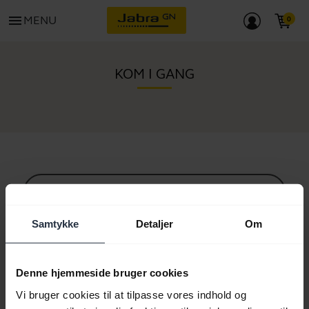
menu
MENU
KOM I GANG
Alt supportindhold
Samtykke
Detaljer
Om
Ressourcer til at komme i gang
Denne hjemmeside bruger cookies
Vi bruger cookies til at tilpasse vores indhold og
Bluetooth parringsguide