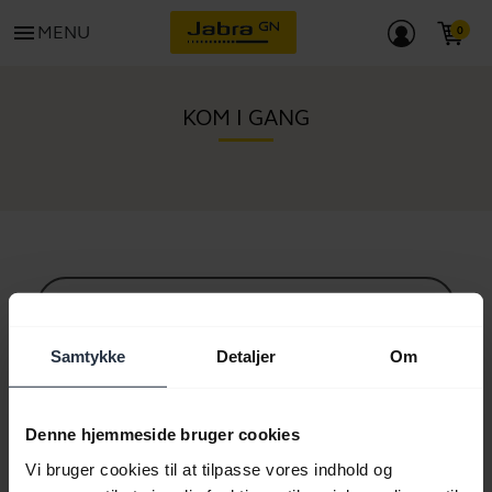
menu
MENU
KOM I GANG
Alt supportindhold
Samtykke
Detaljer
Om
Ressourcer til at komme i gang
Denne hjemmeside bruger cookies
Vi bruger cookies til at tilpasse vores indhold og
Bluetooth parringsguide