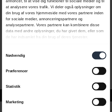
annoncer, til at vise dig funktioner til sociale medier og til
at analysere vores trafik. Vi deler også oplysninger om
din brug af vores hjemmeside med vores partnere inden
Ofte stillede spørgsmål
for sociale medier, annonceringspartnere og
analysepartnere. Vores partnere kan kombinere disse
data med andre oplysninger, du har givet dem, eller som
Produktdokumenter
de har indsamlet fra din brug af deres tjenester.
Samtykkevalg
Videoer
Nødvendig
Præferencer
Software og apps
Statistik
Support
Marketing