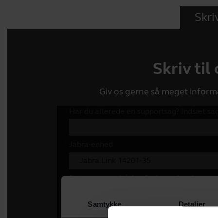
Skriv
Skriv til
Giv os gerne så meget inform