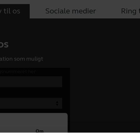
 til os
Sociale medier
Ring t
 os
ation som muligt