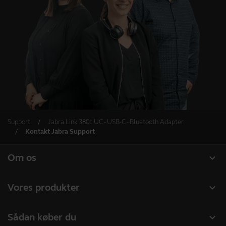
Support
Jabra Link 380c UC - USB-C - Bluetooth Adapter
Kontakt Jabra Support
expand_more
Om os
Om Jabra
expand_more
Vores produkter
Karriere
Headset
expand_more
Sådan køber du
Bæredygtighed