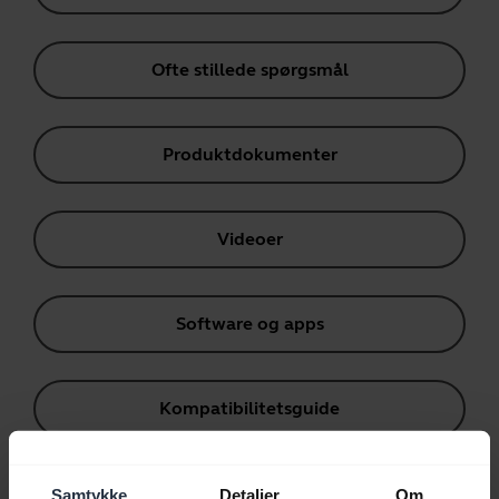
Ofte stillede spørgsmål
Produktdokumenter
Videoer
Software og apps
Kompatibilitetsguide
Samtykke
Detaljer
Om