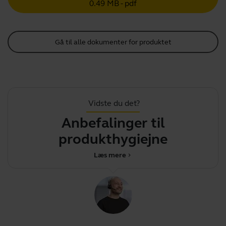
0.49 MB - pdf
Gå til alle dokumenter for produktet
Vidste du det?
Anbefalinger til
produkthygiejne
Læs mere
chevron_right