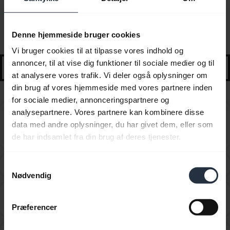
Ofte stillede spørgsmål
Denne hjemmeside bruger cookies
Udvalgt vejledning og tips til at komme i gang
Vi bruger cookies til at tilpasse vores indhold og
annoncer, til at vise dig funktioner til sociale medier og til
search
at analysere vores trafik. Vi deler også oplysninger om
din brug af vores hjemmeside med vores partnere inden
for sociale medier, annonceringspartnere og
analysepartnere. Vores partnere kan kombinere disse
Hvor langt kan jeg bevæge mig væk fra min
data med andre oplysninger, du har givet dem, eller som
smartphone, mens jeg stadig er inden for Bluetooth-
chevron_right
de har indsamlet fra din brug af deres tjenester.
rækkevidde?
Hvordan bestiller jeg tilbehør til en Jabra enhed?
Samtykkevalg
chevron_right
Nødvendig
Hvordan kan jeg optimere lydindstillingerne, så jeg
chevron_right
får bedre lyd, når jeg lytter til musik og ser video?
Præferencer