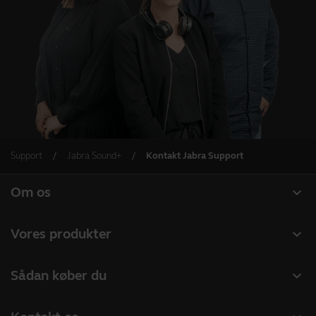
Support
Jabra Sound+
Kontakt Jabra Support
expand_more
Om os
Om Jabra
expand_more
Vores produkter
Karriere
Headset
expand_more
Sådan køber du
Bæredygtighed
Speakerphones
Forhandlere til Erhverv
Nyheder og pressemeddelelser