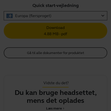
Quick start-vejledning
expand_more
Europa (flersproget)
Download
4.88 MB - pdf
Gå til alle dokumenter for produktet
Vidste du det?
Du kan bruge headsettet,
H
mens det oplades
u
Læs mere
chevron_right