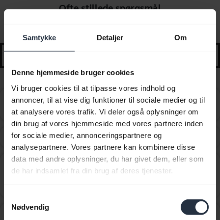
Ofte stillede spørgsmål
Udvalgt vejledning og tips til at komme i gang
Samtykke
Detaljer
Om
search
Denne hjemmeside bruger cookies
Vi bruger cookies til at tilpasse vores indhold og
Hvordan parrer jeg min Jabra Stone med min
annoncer, til at vise dig funktioner til sociale medier og til
chevron_right
mobilenhed?
at analysere vores trafik. Vi deler også oplysninger om
din brug af vores hjemmeside med vores partnere inden
for sociale medier, annonceringspartnere og
Hvad skal jeg gøre, hvis parringen ikke lykkedes?
chevron_right
analysepartnere. Vores partnere kan kombinere disse
data med andre oplysninger, du har givet dem, eller som
Hvor langt kan jeg bevæge mig væk fra min
de har indsamlet fra din brug af deres tjenester.
smartphone, mens jeg stadig er inden for Bluetooth-
chevron_right
rækkevidde?
Samtykkevalg
Nødvendig
Hvor mange Bluetooth-enheder kan jeg parre med
chevron_right