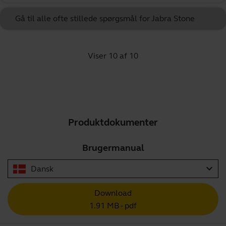
Gå til alle ofte stillede spørgsmål for Jabra Stone
Viser 10 af 10
Produktdokumenter
Brugermanual
expand_more
Dansk
Download
1.91 MB - pdf