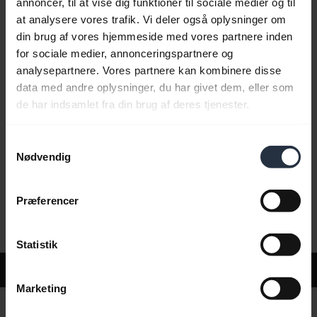
annoncer, til at vise dig funktioner til sociale medier og til
at analysere vores trafik. Vi deler også oplysninger om
din brug af vores hjemmeside med vores partnere inden
Ofte stillede spørgsmål
for sociale medier, annonceringspartnere og
analysepartnere. Vores partnere kan kombinere disse
data med andre oplysninger, du har givet dem, eller som
Produktdokumenter
de har indsamlet fra din brug af deres tjenester.
Samtykkevalg
Videoer
Nødvendig
Præferencer
Software og apps
Statistik
Support
Marketing