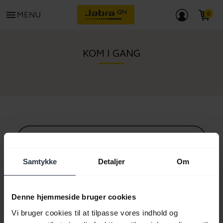
menu
MENU
KOM I GANG
Alt supportindhold
Samtykke
Detaljer
Om
Ressourcer til at komme i gang
Denne hjemmeside bruger cookies
Vi bruger cookies til at tilpasse vores indhold og
Bluetooth parringsguide