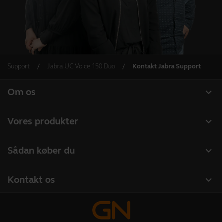
Support
Jabra UC Voice 150 Duo
Kontakt Jabra Support
expand_more
Om os
Om Jabra
expand_more
Vores produkter
Karriere
Headset
expand_more
Sådan køber du
Bæredygtighed
Speakerphones
Forhandlere til Erhverv
Nyheder og pressemeddelelser
expand_more
Kontakt os
Konferencekameraer
Distributører
Følg med på vores blog
Kontakt vores salgsafdeling
Personlige kameraer
Casestudier
Kontakt Support